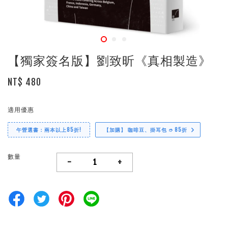
【獨家簽名版】劉致昕《真相製造》
NT$ 480
適用優惠
午營選書：兩本以上85折!
【加購】 咖啡豆、掛耳包 ➮ 85折
數量
-
+