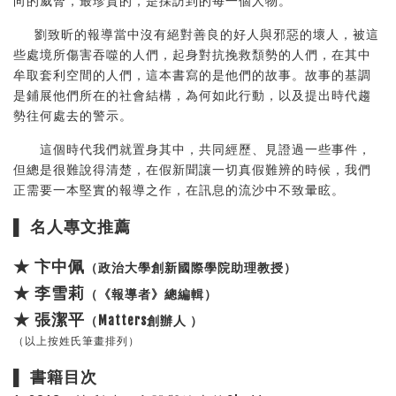
向的威脅，最珍貴的，是採訪到的每一個人物。
劉致昕的報導當中沒有絕對善良的好人與邪惡的壞人，被這
些處境所傷害吞噬的人們，起身對抗挽救頹勢的人們，在其中
牟取套利空間的人們，這本書寫的是他們的故事。故事的基調
是鋪展他們所在的社會結構，為何如此行動，以及提出時代趨
勢往何處去的警示。
這個時代我們就置身其中，共同經歷、見證過一些事件，
但總是很難說得清楚，在假新聞讓一切真假難辨的時候，我們
正需要一本堅實的報導之作，在訊息的流沙中不致暈眩。
▌ 名人專文
推薦
★ 卞中佩
（政治大學創新國際學院助理教授）
★ 李雪莉
（《報導者》總編輯）
★ 張潔平
（Matters創辦人 ）
（以上按姓氏筆畫排列）
▌ 書籍目次