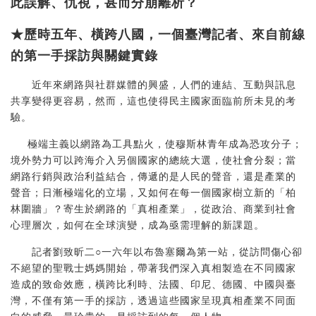
此誤解、仇視，甚而分崩離析？
★歷時五年、橫跨八國，一個臺灣記者、來自前線
的第一手採訪與關鍵實錄
近年來網路與社群媒體的興盛，人們的連結、互動與訊息
共享變得更容易，然而，這也使得民主國家面臨前所未見的考
驗。
極端主義以網路為工具點火，使穆斯林青年成為恐攻分子；
境外勢力可以跨海介入另個國家的總統大選，使社會分裂；當
網路行銷與政治利益結合，傳遞的是人民的聲音，還是產業的
聲音；日漸極端化的立場，又如何在每一個國家樹立新的「柏
林圍牆」？寄生於網路的「真相產業」，從政治、商業到社會
心理層次，如何在全球演變，成為亟需理解的新課題。
記者劉致昕二○一六年以布魯塞爾為第一站，從訪問傷心卻
不絕望的聖戰士媽媽開始，帶著我們深入真相製造在不同國家
造成的致命效應，橫跨比利時、法國、印尼、德國、中國與臺
灣，不僅有第一手的採訪，透過這些國家呈現真相產業不同面