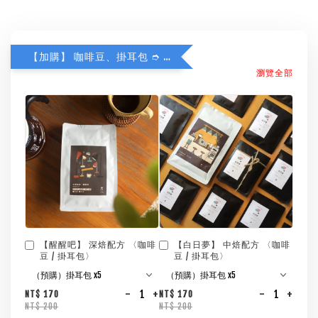
【加購】 咖啡豆、掛耳包 ➮ 85折
瀏覽全部
【醒醒吧】 深焙配方 〈咖啡
【白日夢】 中焙配方 〈咖啡
豆 / 掛耳包〉
豆 / 掛耳包〉
-
+
-
+
NT$ 170
NT$ 170
NT$ 200
NT$ 200