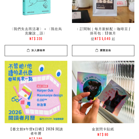
〈我們失去而活著〉＋〈我在烏
﹝訂閱制｜每月新鮮配﹞咖啡豆 /
克蘭說＿語〉
掛耳包：12個月
從
起
NT$ 320
NT$ 5,040
加入購物車
瀏覽規格
【臺文館x午營x日晒】2026 閱讀
金賀閃卡貼紙
者年曆
NT$ 80
NT$ 380