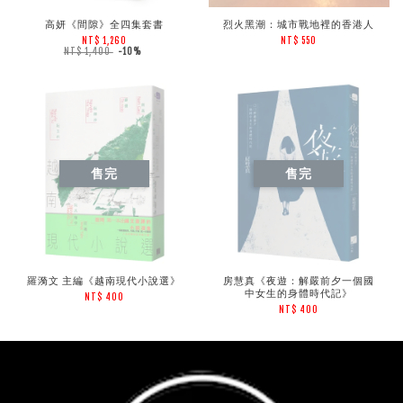
高妍《間隙》全四集套書
烈火黑潮：城市戰地裡的香港人
NT$ 1,260
NT$ 550
NT$ 1,400
-10%
售完
售完
羅漪文 主編《越南現代小說選》
房慧真《夜遊：解嚴前夕一個國
中女生的身體時代記》
NT$ 400
NT$ 400