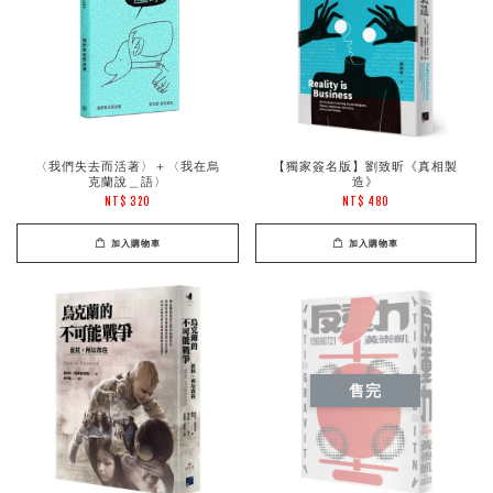
〈我們失去而活著〉＋〈我在烏
【獨家簽名版】劉致昕《真相製
克蘭說＿語〉
造》
NT$ 320
NT$ 480
加入購物車
加入購物車
售完