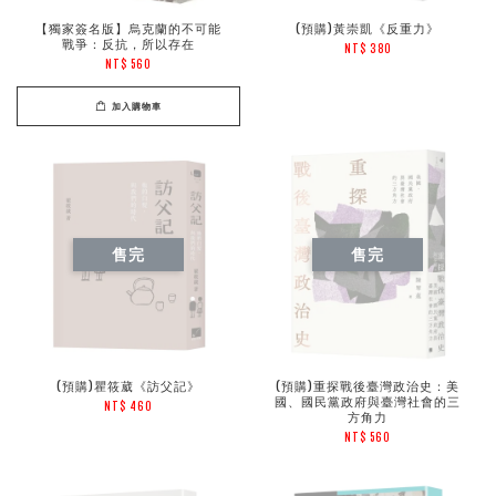
【獨家簽名版】烏克蘭的不可能
(預購)黃崇凱《反重力》
戰爭：反抗，所以存在
NT$ 380
NT$ 560
加入購物車
售完
售完
(預購)瞿筱葳《訪父記》
(預購)重探戰後臺灣政治史：美
國、國民黨政府與臺灣社會的三
NT$ 460
方角力
NT$ 560