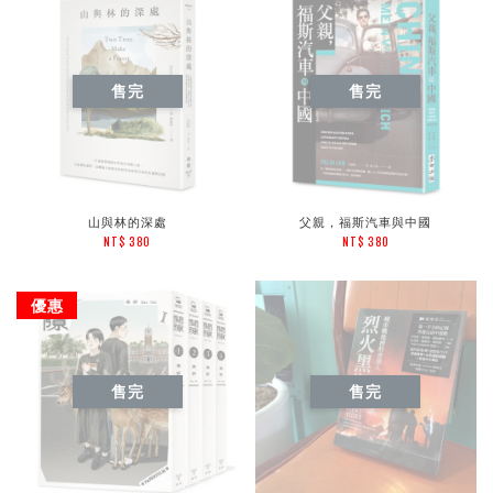
售完
售完
山與林的深處
父親，福斯汽車與中國
NT$ 380
NT$ 380
優惠
售完
售完