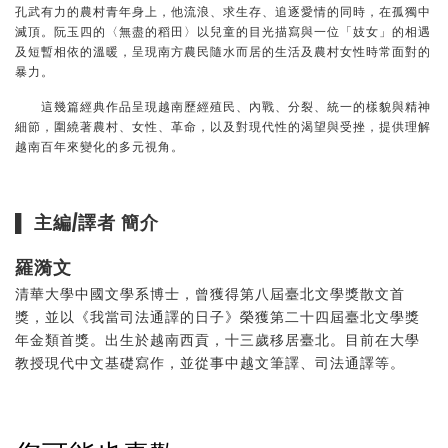
孔武有力的農村青年身上，他流浪、求生存、追逐愛情的同時，在孤獨中
滅頂。阮玉四的〈無盡的稻田〉以兒童的目光描寫與一位「妓女」的相遇
及短暫相依的溫暖，呈現南方農民隨水而居的生活及農村女性時常面對的
暴力。
這幾篇經典作品呈現越南歷經殖民、內戰、分裂、統一的樣貌與精神
細節，圍繞著農村、女性、革命，以及對現代性的渴望與受挫，提供理解
越南百年來變化的多元視角。
▌ 主編/譯者 簡介
羅漪文
清華大學中國文學系博士，曾獲得第八屆臺北文學獎散文首
獎，並以《我當司法通譯的日子》榮獲第二十四屆臺北文學獎
年金類首獎。出生於越南西貢，十三歲移居臺北。目前在大學
教授現代中文基礎寫作，並從事中越文筆譯、司法通譯等。