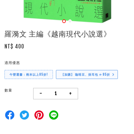
羅漪文 主編《越南現代小說選》
NT$ 400
適用優惠
午營選書：兩本以上85折!
【加購】 咖啡豆、掛耳包 ➮ 85折
數量
-
+