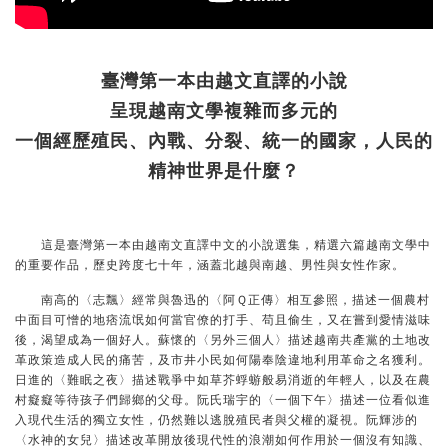
臺灣第一本由越文直譯的小說
呈現越南文學複雜而多元的
一個經歷殖民、內戰、分裂、統一的國家，人民的
精神世界是什麼？
這是臺灣第一本由越南文直譯中文的小說選集，精選六篇越南文學中
的重要作品，歷史跨度七十年，涵蓋北越與南越、男性與女性作家。
南高的〈志飄〉經常與魯迅的〈阿Ｑ正傳〉相互參照，描述一個農村
中面目可憎的地痞流氓如何當官僚的打手、苟且偷生，又在嘗到愛情滋味
後，渴望成為一個好人。蘇懷的〈另外三個人〉描述越南共產黨的土地改
革政策造成人民的痛苦，及市井小民如何陽奉陰違地利用革命之名獲利。
日進的〈難眠之夜〉描述戰爭中如草芥蜉蝣般易消逝的年輕人，以及在農
村癡癡等待孩子們歸鄉的父母。阮氏瑞宇的〈一個下午〉描述一位看似進
入現代生活的獨立女性，仍然難以逃脫殖民者與父權的凝視。阮輝涉的
〈水神的女兒〉描述改革開放後現代性的浪潮如何作用於一個沒有知識、