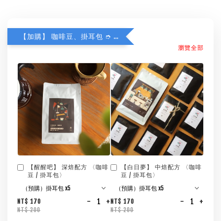
【加購】 咖啡豆、掛耳包 ➮ 85折
瀏覽全部
【醒醒吧】 深焙配方 〈咖啡
【白日夢】 中焙配方 〈咖啡
豆 / 掛耳包〉
豆 / 掛耳包〉
-
+
-
+
NT$ 170
NT$ 170
NT$ 200
NT$ 200