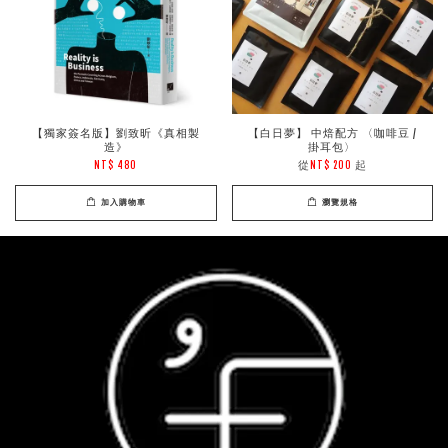
【獨家簽名版】劉致昕《真相製
【白日夢】 中焙配方 〈咖啡豆 /
造》
掛耳包〉
從
起
NT$ 480
NT$ 200
加入購物車
瀏覽規格